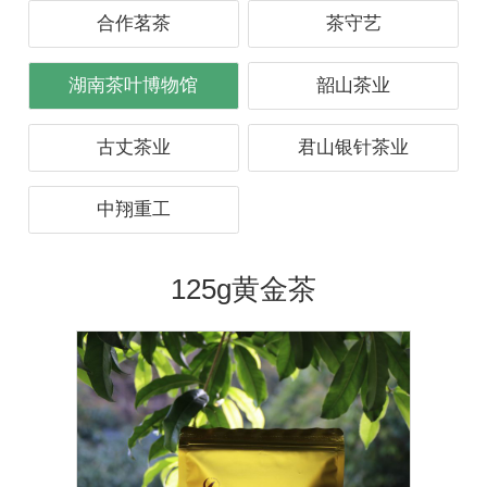
合作茗茶
茶守艺
湖南茶叶博物馆
韶山茶业
古丈茶业
君山银针茶业
中翔重工
125g黄金茶