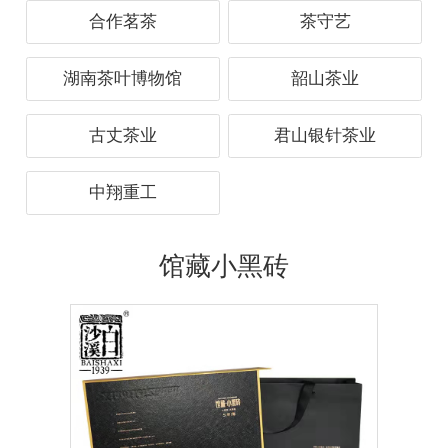
合作茗茶
茶守艺
湖南茶叶博物馆
韶山茶业
古丈茶业
君山银针茶业
中翔重工
馆藏小黑砖