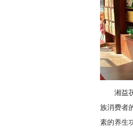
湘益茯茶
族消费者
素的养生