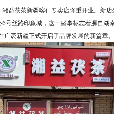
益茯茶新疆喀什专卖店隆重开业。新店
路6号丝路印象城，这一盛事标志着源自湖南
，在广袤新疆正式开启了品牌发展的新篇章