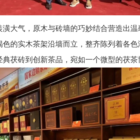
大气，原木与砖墙的巧妙结合营造出温
褐色的实木茶架沿墙而立，整齐陈列着各色
经典茯砖到创新茶品，宛如一个微型的茯茶