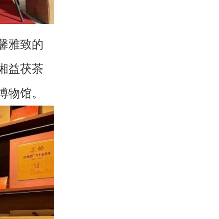
馨雅致的
湘益茯茶
博物馆。