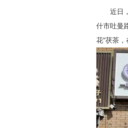
近日，湘
什市吐曼
花”茯茶