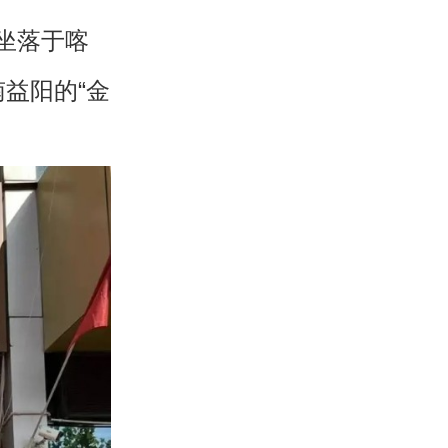
坐落于喀
益阳的“金
。