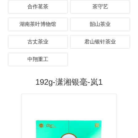
合作茗茶
茶守艺
湖南茶叶博物馆
韶山茶业
古丈茶业
君山银针茶业
中翔重工
192g-潇湘银毫-岚1